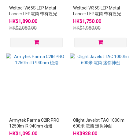
Weltool W65S LEP Metal
Weltool W35S LEP Metal
Lancer LEP電筒 帶有泛光
Lancer LEP電筒 帶有泛光
HK$1,890.00
HK$1,750.00
HK$2,080.00
HK$1,980.00
Armytek Parma C2IR PRO
Olight Javelot TAC 1000lm
1250lm IR 940nm 槍燈
600米 電筒 迷你神劍
HK$1,095.00
HK$928.00