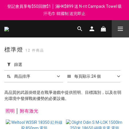
登記會員享每$50回贈$1 │ 滿HK$899 送 N-rit Campack Towel 吸
登記會員享每$50回贈$1 │ 滿HK$899 送 N-rit Campack Towel 吸
汗毛巾 韓國制 送完即止
汗毛巾 韓國制 送完即止
滿HK$60 郵局/智郵站 取件免運費 │ 滿HK$200 順豐門市/智能柜取
件免運費
標準燈
Whatsapp 98569349 │ 歡迎團體採購, 報價查詢, 接受採購卡
12 件商品
套
用
篩選
登記會員享每$50回贈$1 │ 滿HK$899 送 N-rit Campack Towel 吸
篩
汗毛巾 韓國制 送完即止
選
商品排序
每頁顯示 24 個
(0/20)
高品質的武器掛燈是在戰爭遊戲中提供照明、目標識別，以及在弱
價格
光環境中發揮戰術優勢的必要設備。
(HK$)
照明
│
附有激光
~