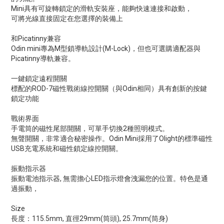
Mini具有可旋轉鎖定的滑軌安裝座，能夠快速連接和啟動，
可將光線直接固定在您選擇的裝備上
和Picatinny兼容
Odin mini專為M型鎖導軌設計(M-Lock)，但也可選購適配器與
Picatinny導軌兼容。
一鍵鎖定遠程開關
標配的ROD-7磁性戰術線控開關（與Odin相同）具有創新的按鍵
鎖定功能
戰術界面
手電筒的磁性尾部開關，可單手切換2種照明模式。
無聲開關，非常適合秘密操作。Odin Mini採用了Olight的標準磁性
USB充電系統和磁性鎖定線控開關。
振動指示器
振動電池指示器, 無需擔心LED指示燈會洩漏您的位置。特色是通
過振動，
Size
長度：115.5mm, 直徑29mm(筒頭), 25.7mm(筒身)