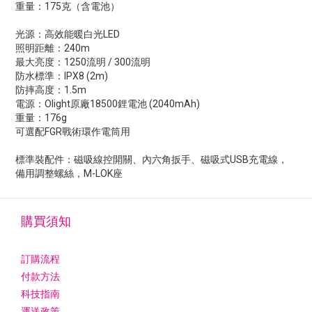
重量：175克（含電池）
光源：高效能暖白光LED
照明距離：240m
最大亮度：1250流明 / 300流明
防水標準：IPX8 (2m)
防摔高度：1.5m
電源：Olight原廠18500鋰電池 (2040mAh)
重量：176g
可選配FGR戰術環作電筒用
標準裝配件：磁吸線控開關、內六角扳手、磁吸式USB充電線，
備用調整螺絲，M-LOK座
購買須知
訂購流程
付款方法
科技指南
運送政策