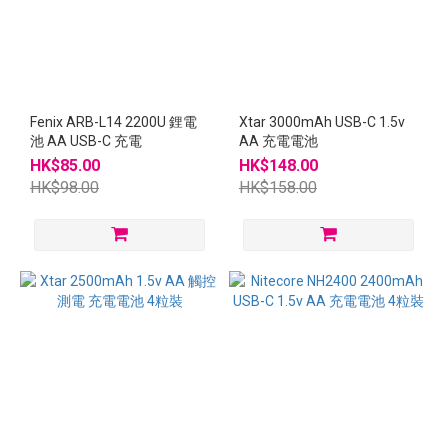
Fenix ARB-L14 2200U 鋰電
Xtar 3000mAh USB-C 1.5v
池 AA USB-C 充電
AA 充電電池
HK$85.00
HK$148.00
HK$98.00
HK$158.00