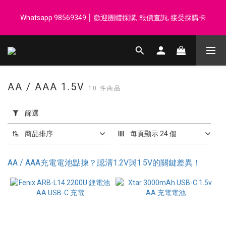
登記會員享每$50回贈$1 │ 滿HK$899 送 N-rit Campack Towel 吸
Whatsapp 98569349 │ 歡迎團體採購, 報價查詢, 接受採購卡
汗毛巾 韓國制 送完即止
登記會員享每$50回贈$1 │ 滿HK$899 送 N-rit Campack Towel 吸
汗毛巾 韓國制 送完即止
AA / AAA 1.5V
10 件商品
套
用
篩選
篩
選
商品排序
每頁顯示 24 個
(0/20)
AA / AAA充電電池點揀？認清1.2V與1.5V的關鍵差異！
價格
(HK$)
~