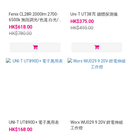
Fenix CL28R 2000lm 2700-
Uni-T UT387E 牆體探測儀
6500k 無段調光/色溫 白光/
HK$375.00
紅光 USB-C 磁吸 工作燈 / 營
HK$618.00
HK$495.00
燈
HK$780.00
UNI-T UT890D+ 電子萬用表
Worx WU029.9 20V 鋰電伸縮
工作燈
HK$168.00