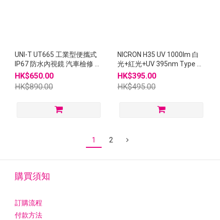
UNI-T UT665 工業型便攜式
NICRON H35 UV 1000lm 白
IP67 防水內視鏡 汽車檢修 工
光+紅光+UV 395nm Type C
業管道窺視
18650充電頭燈
HK$650.00
HK$395.00
HK$890.00
HK$495.00
1
2
購買須知
訂購流程
付款方法