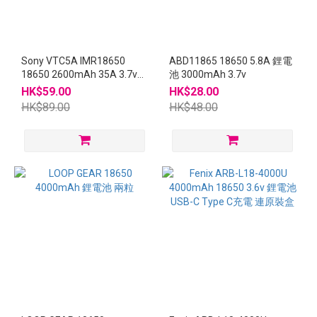
Sony VTC5A IMR18650
ABD11865 18650 5.8A 鋰電
18650 2600mAh 35A 3.7v
池 3000mAh 3.7v
充電 鋰電
HK$59.00
HK$28.00
HK$89.00
HK$48.00