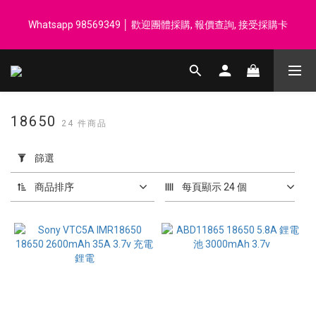
登記會員享每$50回贈$1 │ 滿HK$899 送 N-rit Campack Towel 吸
Whatsapp 98569349 │ 歡迎團體採購, 報價查詢, 接受採購卡
汗毛巾 韓國制 送完即止
登記會員享每$50回贈$1 │ 滿HK$899 送 N-rit Campack Towel 吸
汗毛巾 韓國制 送完即止
18650
24 件商品
套
用
篩選
篩
選
商品排序
每頁顯示 24 個
(0/20)
價格
(HK$)
~