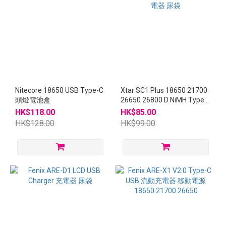
Nitecore 18650 USB Type-C
Xtar SC1 Plus 18650 21700
頭燈電池盒
26650 26800 D NiMH Type-
C 充電器 尿袋
HK$118.00
HK$85.00
HK$128.00
HK$99.00