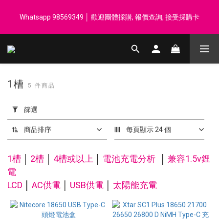
登記會員享每$50回贈$1 │ 滿HK$899 送 N-rit Campack Towel 吸
Whatsapp 98569349 │ 歡迎團體採購, 報價查詢, 接受採購卡
汗毛巾 韓國制 送完即止
登記會員享每$50回贈$1 │ 滿HK$899 送 N-rit Campack Towel 吸
汗毛巾 韓國制 送完即止
1槽
5 件商品
套
用
篩選
篩
選
商品排序
每頁顯示 24 個
(0/20)
1槽
│
2槽
│
4
槽
或以上
│
電池充電分析
│
兼容1.5v鋰
價格
電
(HK$)
LCD
│
AC供電
│
USB供電
│
太陽能充電
~