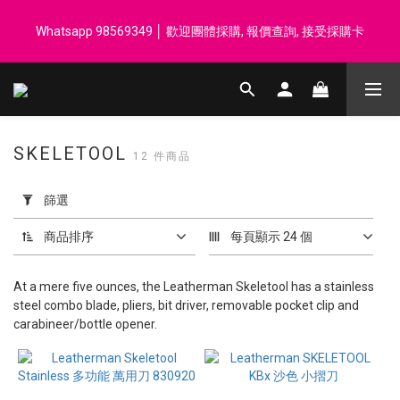
登記會員享每$50回贈$1 │ 滿HK$899 送 N-rit Campack Towel 吸
Whatsapp 98569349 │ 歡迎團體採購, 報價查詢, 接受採購卡
汗毛巾 韓國制 送完即止
登記會員享每$50回贈$1 │ 滿HK$899 送 N-rit Campack Towel 吸
汗毛巾 韓國制 送完即止
SKELETOOL
12 件商品
套
用
篩選
篩
選
商品排序
每頁顯示 24 個
(0/20)
At a mere five ounces, the Leatherman Skeletool has a stainless
價格
steel combo blade, pliers, bit driver, removable pocket clip and
(HK$)
carabineer/bottle opener.
~