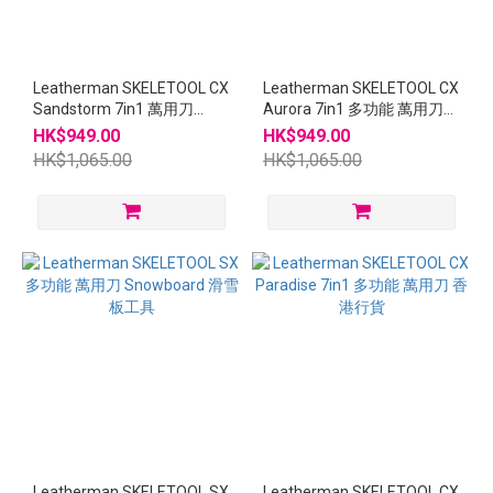
Leatherman SKELETOOL CX
Leatherman SKELETOOL CX
Sandstorm 7in1 萬用刀
Aurora 7in1 多功能 萬用刀
#833548
#833552
HK$949.00
HK$949.00
HK$1,065.00
HK$1,065.00
Leatherman SKELETOOL SX
Leatherman SKELETOOL CX