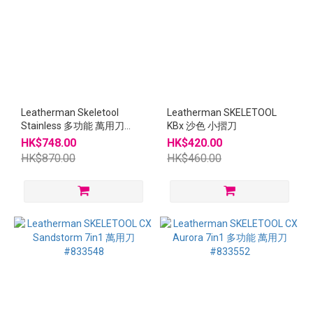
Leatherman Skeletool
Leatherman SKELETOOL
Stainless 多功能 萬用刀
KBx 沙色 小摺刀
830920
HK$748.00
HK$420.00
HK$870.00
HK$460.00