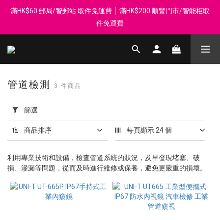
滿HK$60 郵局/智郵站 取件免運費 │ 滿HK$200 順豐門市/智能柜取
登記會員享每$50回贈$1 │ 滿HK$899 送 N-rit Campack Towel 吸
汗毛巾 韓國制 送完即止
件免運費
Whatsapp 98569349 │ 歡迎團體採購, 報價查詢, 接受採購卡
登記會員享每$50回贈$1 │ 滿HK$899 送 N-rit Campack Towel 吸
管道檢測
3 件商品
汗毛巾 韓國制 送完即止
套
用
篩選
篩
選
商品排序
每頁顯示 24 個
(0/20)
利用專業技術和設備，檢查管道系統的狀況，及早發現堵塞、破
價格
損、滲漏等問題，從而及時進行維修或保養，避免更嚴重的損壞。
(HK$)
~