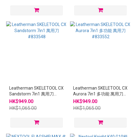
Leatherman SKELETOOL CX
Leatherman SKELETOOL CX
Sandstorm 7in1 萬用刀
Aurora 7in1 多功能 萬用刀
#833548
#833552
HK$949.00
HK$949.00
HK$1,065.00
HK$1,065.00