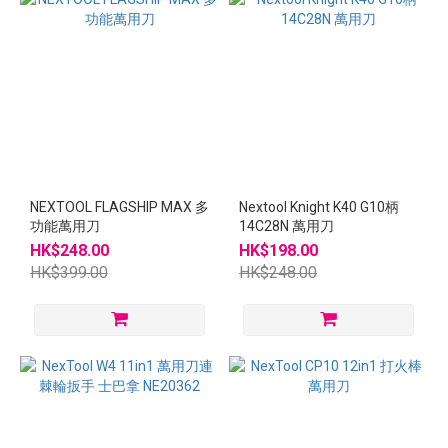
NEXTOOL FLAGSHIP MAX 多
Nextool Knight K40 G10柄
功能萬用刀
14C28N 萬用刀
HK$248.00
HK$198.00
HK$399.00
HK$248.00