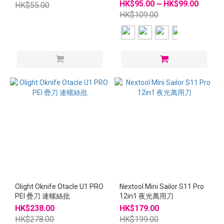
HK$95.00 ~ HK$99.00
HK$55.00
HK$109.00
Olight Oknife Otacle U1 PRO
Nextool Mini Sailor S11 Pro
PEI 疊刀 連螺絲批
12in1 夜光萬用刀
HK$238.00
HK$179.00
HK$278.00
HK$199.00