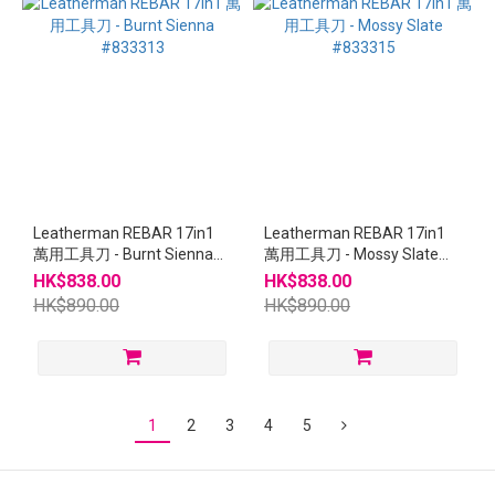
Leatherman REBAR 17in1
Leatherman REBAR 17in1
萬用工具刀 - Burnt Sienna
萬用工具刀 - Mossy Slate
#833313
#833315
HK$838.00
HK$838.00
HK$890.00
HK$890.00
1
2
3
4
5