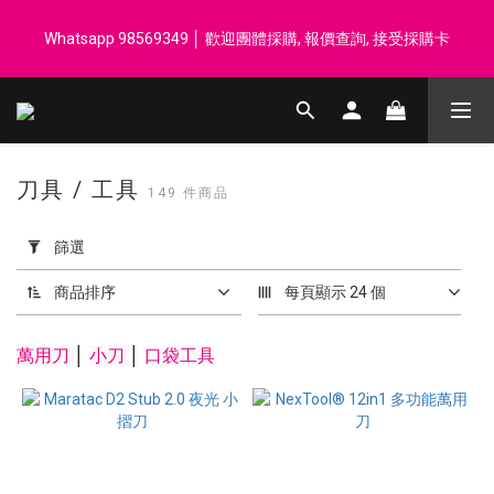
登記會員享每$50回贈$1 │ 滿HK$899 送 N-rit Campack Towel 吸
Whatsapp 98569349 │ 歡迎團體採購, 報價查詢, 接受採購卡
汗毛巾 韓國制 送完即止
登記會員享每$50回贈$1 │ 滿HK$899 送 N-rit Campack Towel 吸
汗毛巾 韓國制 送完即止
刀具 / 工具
149 件商品
套
用
篩選
篩
選
商品排序
每頁顯示 24 個
(0/20)
萬用刀
│
小刀
│
口袋工具
價格
(HK$)
~