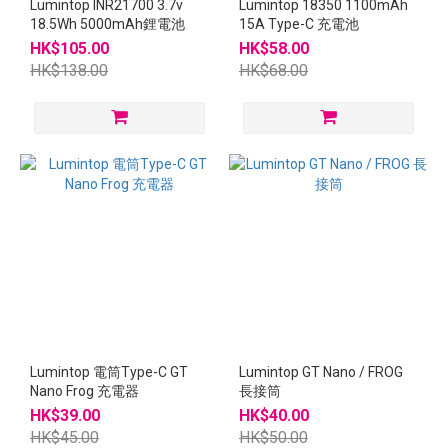
Lumintop INR21700 3.7v
Lumintop 18350 1100mAh
18.5Wh 5000mAh鋰電池
15A Type-C 充電池
HK$105.00
HK$58.00
HK$138.00
HK$68.00
Lumintop 電筒Type-C GT
Lumintop GT Nano / FROG
Nano Frog 充電器
長接筒
HK$39.00
HK$40.00
HK$45.00
HK$50.00