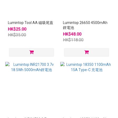
Lumintop Tool AA 磁吸尾蓋
Lumintop 26650 4500mAh
鋰電池
HK$25.00
HK$48.00
HK$35.00
HK$118.00