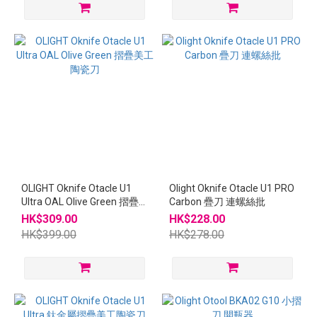
OLIGHT Oknife Otacle U1
Olight Oknife Otacle U1 PRO
Ultra OAL Olive Green 摺疊
Carbon 疊刀 連螺絲批
美工陶瓷刀
HK$309.00
HK$228.00
HK$399.00
HK$278.00