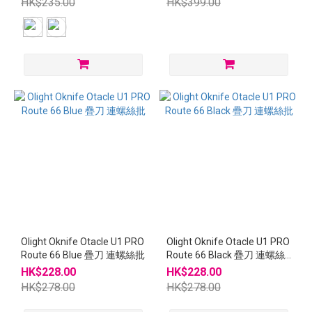
HK$235.00
HK$399.00
Olight Oknife Otacle U1 PRO
Olight Oknife Otacle U1 PRO
Route 66 Blue 疊刀 連螺絲批
Route 66 Black 疊刀 連螺絲
批
HK$228.00
HK$228.00
HK$278.00
HK$278.00