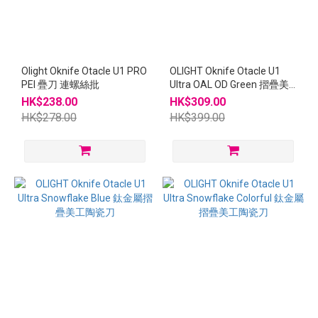
Olight Oknife Otacle U1 PRO
OLIGHT Oknife Otacle U1
PEI 疊刀 連螺絲批
Ultra OAL OD Green 摺疊美
工陶瓷刀
HK$238.00
HK$309.00
HK$278.00
HK$399.00