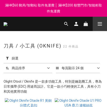
滿HK$60 郵局/智郵站 取件免運費 │ 滿HK$200 順豐門市/智能柜取
登記會員享每$50回贈$1 │ 滿HK$899 送 N-rit Campack Towel 吸
汗毛巾 韓國制 送完即止
件免運費
Whatsapp 98569349 │ 歡迎團體採購, 報價查詢, 接受採購卡
登記會員享每$50回贈$1 │ 滿HK$899 送 N-rit Campack Towel 吸
汗毛巾 韓國制 送完即止
刀具 / 小工具 (OKNIFE)
22 件商品
套
用
篩選
篩
選
商品排序
每頁顯示 24 個
(0/20)
Olight Otool / Oknife 是一款多功能工具，特別是鑰匙圈工具，專為
價格
日常攜帶 (EDC) 用途而設計。它是一款小巧輕便的工具，具有小刀
(HK$)
和其他實用功能