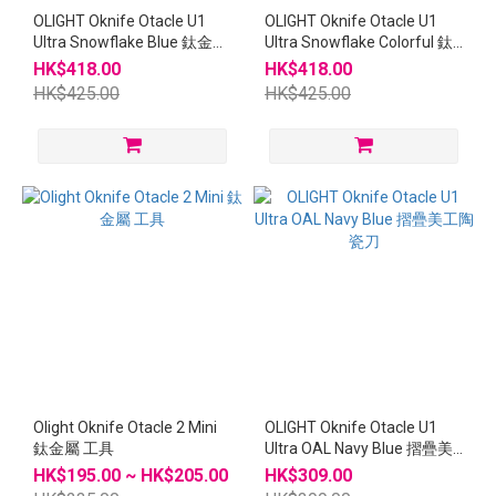
OLIGHT Oknife Otacle U1
OLIGHT Oknife Otacle U1
Ultra Snowflake Blue 鈦金屬
Ultra Snowflake Colorful 鈦
摺疊美工陶瓷刀
金屬摺疊美工陶瓷刀
HK$418.00
HK$418.00
HK$425.00
HK$425.00
Olight Oknife Otacle 2 Mini
OLIGHT Oknife Otacle U1
鈦金屬 工具
Ultra OAL Navy Blue 摺疊美
工陶瓷刀
HK$195.00 ~ HK$205.00
HK$309.00