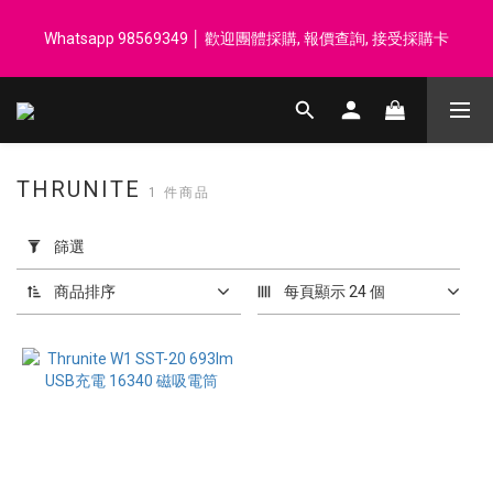
登記會員享每$50回贈$1 │ 滿HK$899 送 N-rit Campack Towel 吸
Whatsapp 98569349 │ 歡迎團體採購, 報價查詢, 接受採購卡
汗毛巾 韓國制 送完即止
登記會員享每$50回贈$1 │ 滿HK$899 送 N-rit Campack Towel 吸
汗毛巾 韓國制 送完即止
THRUNITE
1 件商品
套
用
篩選
篩
選
商品排序
每頁顯示 24 個
(0/20)
價格
(HK$)
~