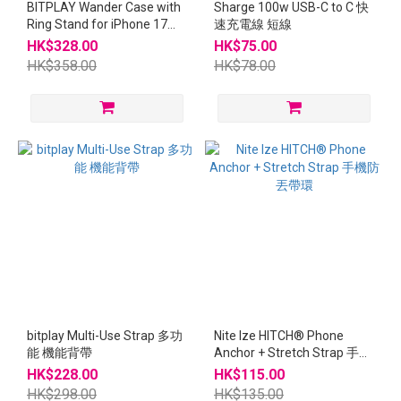
BITPLAY Wander Case with
Sharge 100w USB-C to C 快
Ring Stand for iPhone 17
速充電線 短線
Pro / Pro Max 磁吸支架手機
HK$328.00
HK$75.00
殼
HK$358.00
HK$78.00
bitplay Multi-Use Strap 多功
Nite Ize HITCH® Phone
能 機能背帶
Anchor + Stretch Strap 手機
防丟帶環
HK$228.00
HK$115.00
HK$298.00
HK$135.00