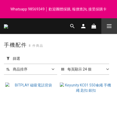
登記會員享每$50回贈$1 │ 滿HK$899 送 N-rit Campack Towel 吸
Whatsapp 98569349 │ 歡迎團體採購, 報價查詢, 接受採購卡
汗毛巾 韓國制 送完即止
登記會員享每$50回贈$1 │ 滿HK$899 送 N-rit Campack Towel 吸
汗毛巾 韓國制 送完即止
手機配件
8 件商品
套
用
篩選
篩
選
商品排序
每頁顯示 24 個
(0/20)
價格
(HK$)
~