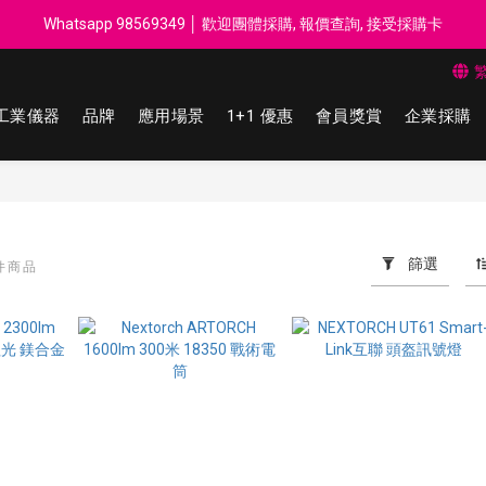
每$50回贈$1 │ 滿HK$899 送 N-rit Campack Towel 吸汗毛巾 韓國
Whatsapp 98569349 │ 歡迎團體採購, 報價查詢, 接受採購卡
每$50回贈$1 │ 滿HK$899 送 N-rit Campack Towel 吸汗毛巾 韓國
工業儀器
品牌
應用場景
1+1 優惠
會員獎賞
企業採購
篩選
 件商品