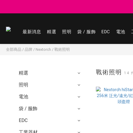
登記會員享
登記會員享
最新消息
精選
照明
袋 / 服飾
EDC
電池
全部商品
/
品牌
/
Nextorch
/
戰術照明
戰術照明
精選
14
照明
電池
袋 / 服飾
EDC
工業器材