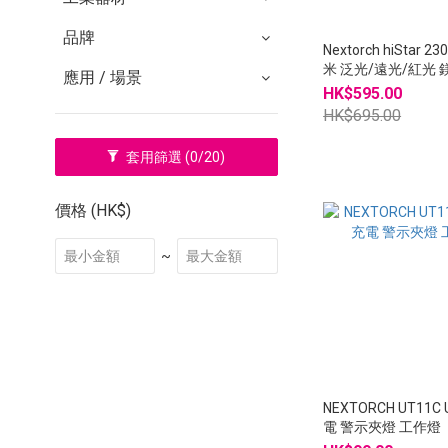
品牌
Nextorch hiStar 23
米 泛光/遠光/紅光 
應用 / 場景
盔燈
HK$595.00
HK$695.00
套用篩選
(0/20)
價格 (HK$)
~
NEXTORCH UT11C 
電 警示夾燈 工作燈