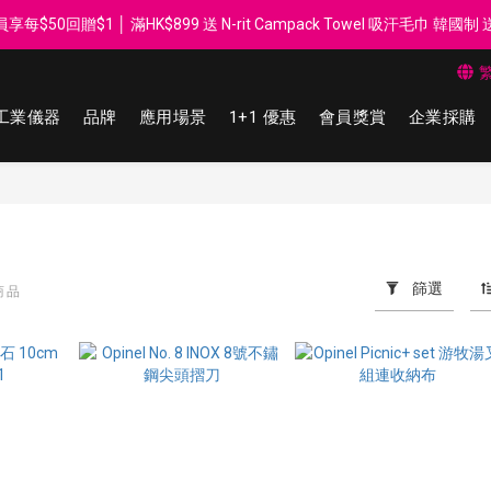
每$50回贈$1 │ 滿HK$899 送 N-rit Campack Towel 吸汗毛巾 韓國
每$50回贈$1 │ 滿HK$899 送 N-rit Campack Towel 吸汗毛巾 韓國
滿HK$60 郵局/智郵站 取件免運費 │ 滿HK$200 順豐門市/智能柜取件免運
工業儀器
品牌
應用場景
1+1 優惠
會員獎賞
企業採購
Whatsapp 98569349 │ 歡迎團體採購, 報價查詢, 接受採購卡
每$50回贈$1 │ 滿HK$899 送 N-rit Campack Towel 吸汗毛巾 韓國
篩選
商品