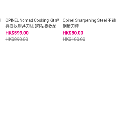
組
OPINEL Nomad Cooking Kit 經
Opinel Sharpening Steel 不鏽
典游牧廚具刀組 (附砧板收納
鋼磨刀棒
袋)
HK$599.00
HK$80.00
HK$890.00
HK$100.00