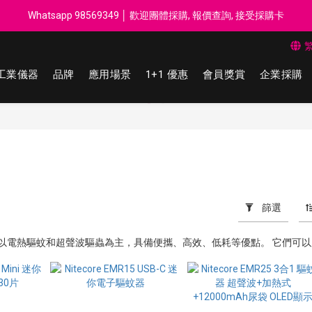
每$50回贈$1 │ 滿HK$899 送 N-rit Campack Towel 吸汗毛巾 韓國
Whatsapp 98569349 │ 歡迎團體採購, 報價查詢, 接受採購卡
每$50回贈$1 │ 滿HK$899 送 N-rit Campack Towel 吸汗毛巾 韓國
工業儀器
品牌
應用場景
1+1 優惠
會員獎賞
企業採購
篩選
蚊器主要以電熱驅蚊和超聲波驅蟲為主，具備便攜、高效、低耗等優點。 它們