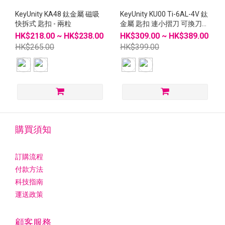
KeyUnity KA48 鈦金屬 磁吸
KeyUnity KU00 Ti-6AL-4V 鈦
快拆式 匙扣 - 兩粒
金屬 匙扣 連小摺刀 可換刀片
#10
HK$218.00 ~ HK$238.00
HK$309.00 ~ HK$389.00
HK$265.00
HK$399.00
購買須知
訂購流程
付款方法
科技指南
運送政策
顧客服務