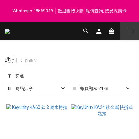
登記會員享每$50回贈$1 │ 滿HK$899 送 N-rit Campack Towel 吸
Whatsapp 98569349 │ 歡迎團體採購, 報價查詢, 接受採購卡
汗毛巾 韓國制 送完即止
登記會員享每$50回贈$1 │ 滿HK$899 送 N-rit Campack Towel 吸
汗毛巾 韓國制 送完即止
匙扣
6 件商品
套
用
篩選
篩
選
商品排序
每頁顯示 24 個
(0/20)
價格
(HK$)