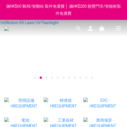
滿HK$60 郵局/智郵站 取件免運費 │ 滿HK$200 順豐門市/智能柜取
登記會員享每$50回贈$1 │ 滿HK$899 送 N-rit Campack Towel 吸
汗毛巾 韓國制 送完即止
件免運費
Whatsapp 98569349 │ 歡迎團體採購, 報價查詢, 接受採購卡
登記會員享每$50回贈$1 │ 滿HK$899 送 N-rit Campack Towel 吸
汗毛巾 韓國制 送完即止