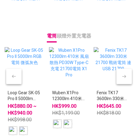
電筒
頭燈
外置充電器
Loop Gear SK-05
Wuben X1Pro
Fenix TK17
Pro II 5000lm
12300lm 410米
3600lm 330米
RGB 電筒 微弧灰
風扇散熱 PD30W
21700 戰術電筒
HK$880.00 ~
HK$999.00
HK$645.00
色
Type-C充電
連 USB 21700
HK$940.00
HK$1,199.00
HK$818.00
21700電筒 X1
HK$998.00
Pro