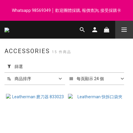
登記會員享每$50回贈$1 │ 滿HK$899 送 N-rit Campack Towel 吸
Whatsapp 98569349 │ 歡迎團體採購, 報價查詢, 接受採購卡
汗毛巾 韓國制 送完即止
登記會員享每$50回贈$1 │ 滿HK$899 送 N-rit Campack Towel 吸
汗毛巾 韓國制 送完即止
ACCESSORIES
15 件商品
套
用
篩選
篩
選
商品排序
每頁顯示 24 個
(0/20)
價格
(HK$)
~