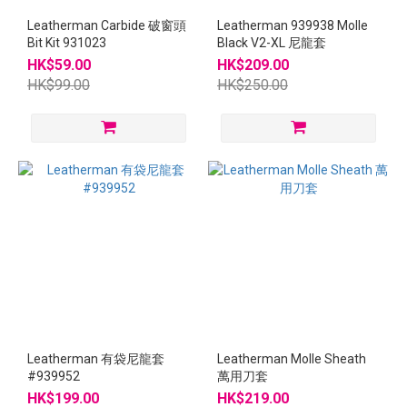
Leatherman Carbide 破窗頭
Leatherman 939938 Molle
Bit Kit 931023
Black V2-XL 尼龍套
HK$59.00
HK$209.00
HK$99.00
HK$250.00
Leatherman 有袋尼龍套
Leatherman Molle Sheath
#939952
萬用刀套
HK$199.00
HK$219.00