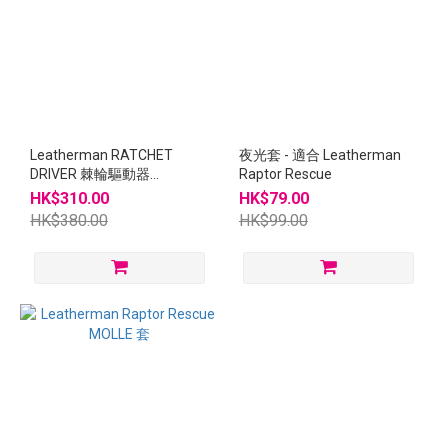
Leatherman RATCHET
夜光套 - 適合 Leatherman
DRIVER 棘輪驅動器
Raptor Rescue
#931032
HK$310.00
HK$79.00
HK$380.00
HK$99.00