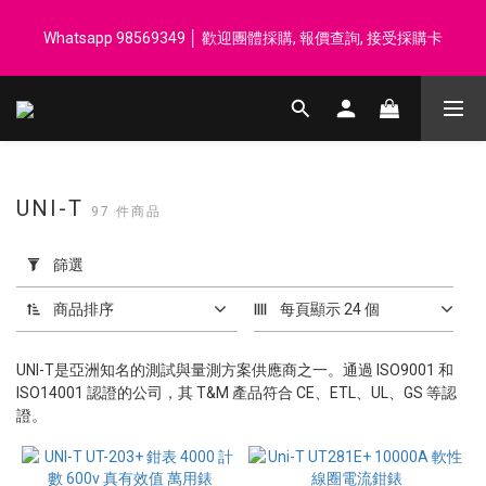
登記會員享每$50回贈$1 │ 滿HK$899 送 N-rit Campack Towel 吸
Whatsapp 98569349 │ 歡迎團體採購, 報價查詢, 接受採購卡
汗毛巾 韓國制 送完即止
登記會員享每$50回贈$1 │ 滿HK$899 送 N-rit Campack Towel 吸
汗毛巾 韓國制 送完即止
UNI-T
97 件商品
套
用
篩選
篩
選
商品排序
每頁顯示 24 個
(0/20)
UNI-T是亞洲知名的測試與量測方案供應商之一。通過 ISO9001 和
價格
ISO14001 認證的公司，其 T&M 產品符合 CE、ETL、UL、GS 等認
(HK$)
證。