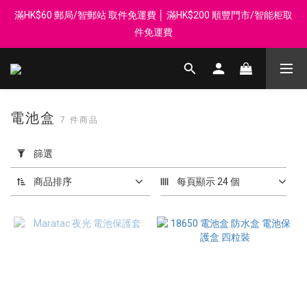
滿HK$60 郵局/智郵站 取件免運費 │ 滿HK$200 順豐門市/智能柜取
登記會員享每$50回贈$1 │ 滿HK$899 送 N-rit Campack Towel 吸
汗毛巾 韓國制 送完即止
件免運費
Whatsapp 98569349 │ 歡迎團體採購, 報價查詢, 接受採購卡
登記會員享每$50回贈$1 │ 滿HK$899 送 N-rit Campack Towel 吸
電池盒
7 件商品
汗毛巾 韓國制 送完即止
套
用
篩選
篩
選
商品排序
每頁顯示 24 個
(0/20)
價格
(HK$)
~