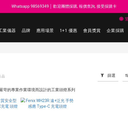
每$50回贈$1 │ 滿HK$899 送 N-rit Campack Towel 吸汗毛巾 韓國
Whatsapp 98569349 │ 歡迎團體採購, 報價查詢, 接受採購卡
每$50回贈$1 │ 滿HK$899 送 N-rit Campack Towel 吸汗毛巾 韓國
工業儀器
品牌
應用場景
1+1 優惠
會員獎賞
企業採購
篩選
商品
是針對嚴苛的專業作業環境而設計的工業頭燈系列