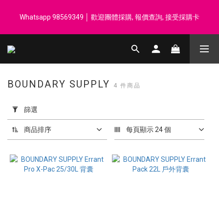
登記會員享每$50回贈$1 │ 滿HK$899 送 N-rit Campack Towel 吸
Whatsapp 98569349 │ 歡迎團體採購, 報價查詢, 接受採購卡
汗毛巾 韓國制 送完即止
登記會員享每$50回贈$1 │ 滿HK$899 送 N-rit Campack Towel 吸
汗毛巾 韓國制 送完即止
BOUNDARY SUPPLY
4 件商品
套
用
篩選
篩
選
商品排序
每頁顯示 24 個
(0/20)
價格
(HK$)
~