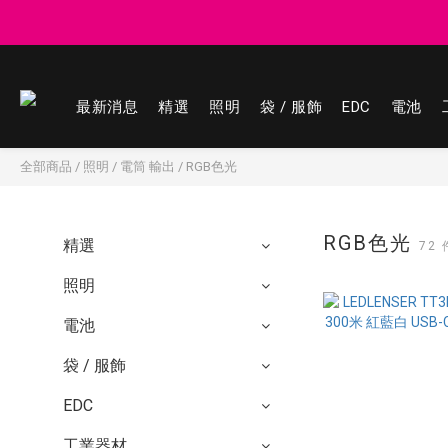
登記會員享
登記會員享
最新消息
精選
照明
袋 / 服飾
EDC
電池
全部商品
/
照明
/
電筒 輸出
/
RGB色光
RGB色光
精選
72
照明
電池
袋 / 服飾
EDC
工業器材