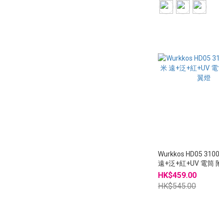
Wurkkos HD05 310
遠+泛+紅+UV 電筒 
燈
HK$459.00
HK$545.00