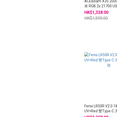
ACEBeam X35 2000
米 RGB 2x 21700 
電筒
HK$1,328.00
HK$1,595.00
Fenix LR50R V2.0 
UV+Red 雙Type-
筒