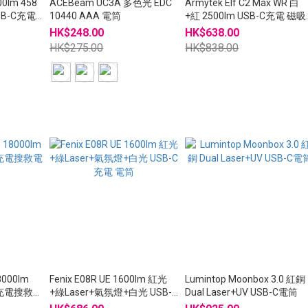
0lm 458
ACEBeam UC3A 多色光 EDC
Armytek Elf C2 Max WR 白
USB-C充電
10440 AAA 電筒
+紅 2500lm USB-C充電 磁吸
頭燈
HK$248.00
HK$638.00
HK$275.00
HK$838.00
18000lm
Fenix E08R UE 1600lm 紅光
Lumintop Moonbox 3.0 紅銅
C 充電搜救電
+綠Laser+氣氛燈+白光 USB-C
Dual Laser+UV USB-C電筒
充電 電筒