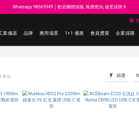
每$50回贈$1 │ 滿HK$899 送 N-rit Campack Towel 吸汗毛巾 韓國
Whatsapp 98569349 │ 歡迎團體採購, 報價查詢, 接受採購卡
每$50回贈$1 │ 滿HK$899 送 N-rit Campack Towel 吸汗毛巾 韓國
工業儀器
品牌
應用場景
1+1 優惠
會員獎賞
企業採購
篩選
 件商品