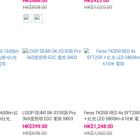
HK$686.00
HK$925.00
HK$858.00
HK$1,025.00
 1600lm 紅
LOOP GEAR SK-03 RGB Pro
Fenix TK35R RED 4x SFT25R
燈+白光
360度照明 EDC 電筒 SK03
+ 紅光 LED 5800lm 610米 電
筒
HK$399.00
HK$1,248.00
HK$698.00
HK$1,560.00