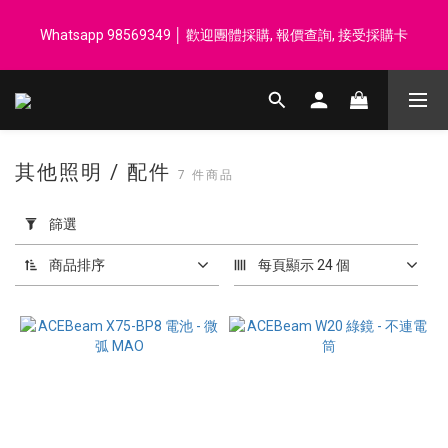
登記會員享每$50回贈$1 │ 滿HK$899 送 N-rit Campack Towel 吸
Whatsapp 98569349 │ 歡迎團體採購, 報價查詢, 接受採購卡
汗毛巾 韓國制 送完即止
登記會員享每$50回贈$1 │ 滿HK$899 送 N-rit Campack Towel 吸
汗毛巾 韓國制 送完即止
其他照明 / 配件
7 件商品
套
用
篩選
篩
選
商品排序
每頁顯示 24 個
(0/20)
價格
(HK$)
~