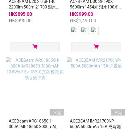
ACEBEAM D20 2.0 SFT40
ACEBEAM D30 SFT90X
2200lm 500m 21700 潛水電
5600lm 1454米 潛水100米
筒
21700電筒
HK$895.00
HK$999.00
HK$995.00
HK$1,490.00
售完
售完
ACEBeam ARC18650H-
ACEBEAM IMR21700NP-
300A IMR18650 3000mAh
500A 5000mAh 15A 充電池