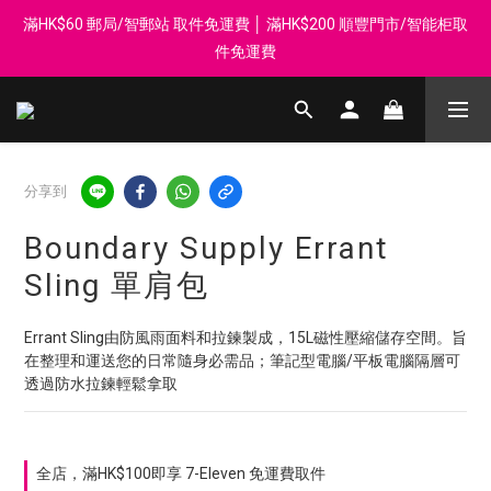
滿HK$60 郵局/智郵站 取件免運費 │ 滿HK$200 順豐門市/智能柜取
登記會員享每$50回贈$1 │ 滿HK$899 送 N-rit Campack Towel 吸
汗毛巾 韓國制 送完即止
件免運費
Whatsapp 98569349 │ 歡迎團體採購, 報價查詢, 接受採購卡
登記會員享每$50回贈$1 │ 滿HK$899 送 N-rit Campack Towel 吸
分享到
汗毛巾 韓國制 送完即止
Boundary Supply Errant
Sling 單肩包
Errant Sling由防風雨面料和拉鍊製成，15L磁性壓縮儲存空間。旨
在整理和運送您的日常隨身必需品；筆記型電腦/平板電腦隔層可
透過防水拉鍊輕鬆拿取
全店，滿HK$100即享 7-Eleven 免運費取件