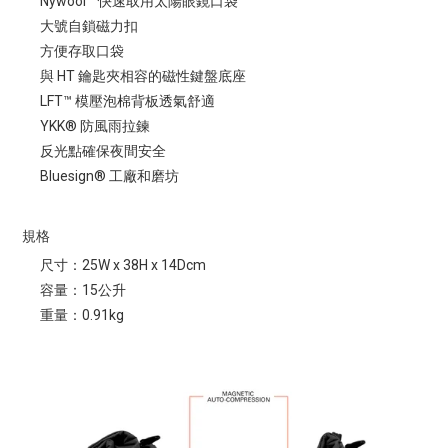
Nywool™ 快速取用太陽眼鏡口袋
大號自鎖磁力扣
方便存取口袋
與 HT 鑰匙夾相容的磁性鍵盤底座
LFT™ 模壓泡棉背板透氣舒適
YKK® 防風雨拉鍊
反光點確保夜間安全
Bluesign® 工廠和磨坊
規格
尺寸：25W x 38H x 14Dcm
容量：15公升
重量：0.91kg