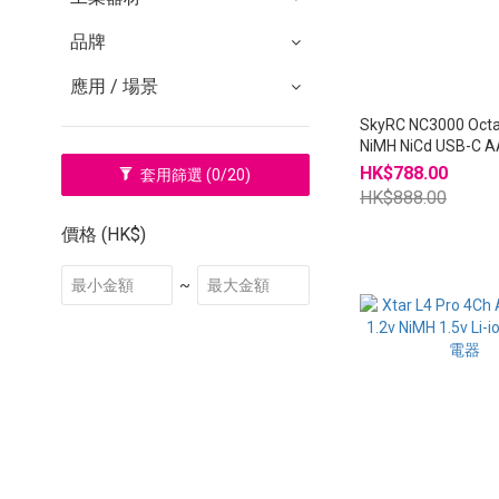
品牌
應用 / 場景
SkyRC NC3000 Oct
NiMH NiCd USB-C
池 充電器
HK$788.00
套用篩選
(0/20)
HK$888.00
價格 (HK$)
~