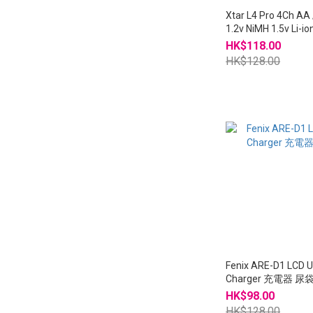
Xtar L4 Pro 4Ch AA / AAA
1.2v NiMH 1.5v Li-
電器
HK$118.00
HK$128.00
Fenix ARE-D1 LCD 
Charger 充電器 尿
HK$98.00
HK$128.00