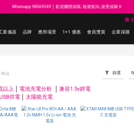
每$50回贈$1 │ 滿HK$899 送 N-rit Campack Towel 吸汗毛巾 韓國
Whatsapp 98569349 │ 歡迎團體採購, 報價查詢, 接受採購卡
每$50回贈$1 │ 滿HK$899 送 N-rit Campack Towel 吸汗毛巾 韓國
工業儀器
品牌
應用場景
1+1 優惠
會員獎賞
企業採購
篩選
 件商品
或以上
│
電池充電分析
│
兼容1.5v鋰電
USB供電
│
太陽能充電