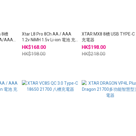
a 8槽
Xtar L8 Pro 8Ch AA / AAA
XTAR MX8 8槽 USB TYPE-C
 AA/AAA電
1.2v NiMH 1.5v Li-ion 電池 充
充電器
電器
HK$168.00
HK$198.00
HK$198.00
HK$218.00