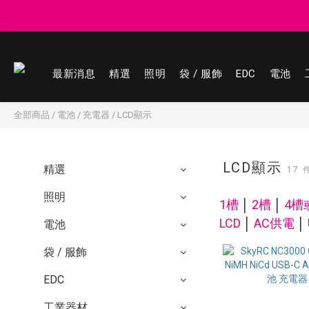
登記會員享
登記會員享
最新消息
精選
照明
袋 / 服飾
EDC
電池
全部商品
/
電池
/
充電器
/
LCD顯示
LCD顯示
精選
17
照明
1槽
│
2槽
│
4
槽
LCD
│
AC供電
│
電池
袋 / 服飾
EDC
工業器材