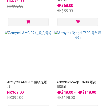
HK$78.00
HK$68.00
HK$98.00
HK$88.00
Armytek AMC-02 磁吸充電
Armytek Nyogel 760G 電筒
線
潤滑油
HK$69.00
HK$48.00 ~ HK$148.00
HK$95.00
HK$198.00