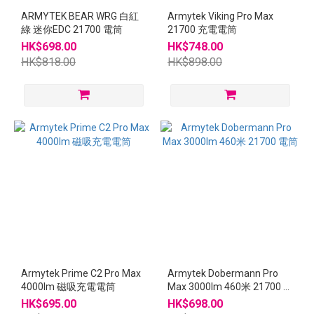
ARMYTEK BEAR WRG 白紅
Armytek Viking Pro Max
綠 迷你EDC 21700 電筒
21700 充電電筒
HK$698.00
HK$748.00
HK$818.00
HK$898.00
Armytek Prime C2 Pro Max
Armytek Dobermann Pro
4000lm 磁吸充電電筒
Max 3000lm 460米 21700 電
筒
HK$695.00
HK$698.00