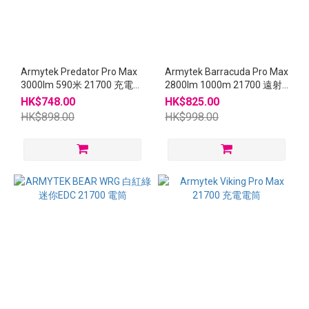
Armytek Predator Pro Max
Armytek Barracuda Pro Max
3000lm 590米 21700 充電電
2800lm 1000m 21700 遠射
筒
電筒
HK$748.00
HK$825.00
HK$898.00
HK$998.00