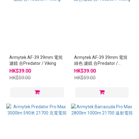
Armytek AF-39 39mm 電筒
Armytek AF-39 39mm 電筒
濾鏡 合Predator / Viking
綠色 濾鏡 合Predator /
Viking
HK$39.00
HK$39.00
HK$59.00
HK$59.00