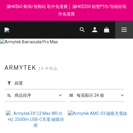
滿HK$60 郵局/智郵站 取件免運費 │ 滿HK$200 順豐門市/智能柜取
登記會員享每$50回贈$1 │ 滿HK$899 送 N-rit Campack Towel 吸
汗毛巾 韓國制 送完即止
件免運費
Whatsapp 98569349 │ 歡迎團體採購, 報價查詢, 接受採購卡
登記會員享每$50回贈$1 │ 滿HK$899 送 N-rit Campack Towel 吸
汗毛巾 韓國制 送完即止
ARMYTEK
24 件商品
套
用
篩選
篩
選
商品排序
每頁顯示 24 個
(0/20)
價格
(HK$)