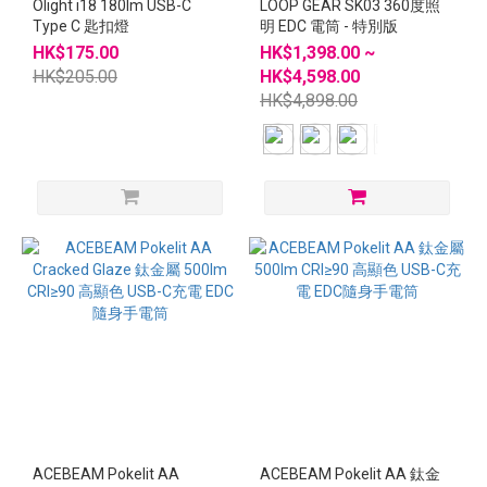
Olight i18 180lm USB-C
LOOP GEAR SK03 360度照
Type C 匙扣燈
明 EDC 電筒 - 特別版
HK$175.00
HK$1,398.00 ~
HK$205.00
HK$4,598.00
HK$4,898.00
ACEBEAM Pokelit AA
ACEBEAM Pokelit AA 鈦金