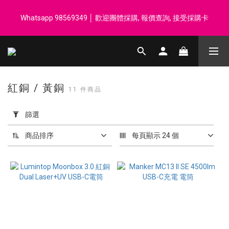
登記會員享每$50回贈$1 │ 滿HK$899 送 N-rit Campack Towel 吸
Whatsapp 98569349 │ 歡迎團體採購, 報價查詢, 接受採購卡
汗毛巾 韓國制 送完即止
登記會員享每$50回贈$1 │ 滿HK$899 送 N-rit Campack Towel 吸
汗毛巾 韓國制 送完即止
紅銅 / 黃銅
11 件商品
套
用
篩選
篩
選
商品排序
每頁顯示 24 個
(0/20)
價格
(HK$)
~