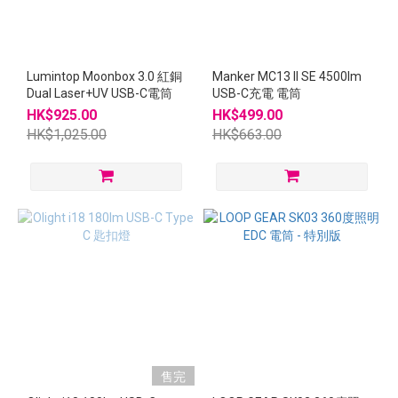
Lumintop Moonbox 3.0 紅銅
Manker MC13 II SE 4500lm
Dual Laser+UV USB-C電筒
USB-C充電 電筒
HK$925.00
HK$499.00
HK$1,025.00
HK$663.00
售完