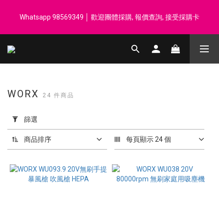
登記會員享每$50回贈$1 │ 滿HK$899 送 N-rit Campack Towel 吸
Whatsapp 98569349 │ 歡迎團體採購, 報價查詢, 接受採購卡
汗毛巾 韓國制 送完即止
登記會員享每$50回贈$1 │ 滿HK$899 送 N-rit Campack Towel 吸
汗毛巾 韓國制 送完即止
WORX
24 件商品
套
用
篩選
篩
選
商品排序
每頁顯示 24 個
(0/20)
價格
(HK$)