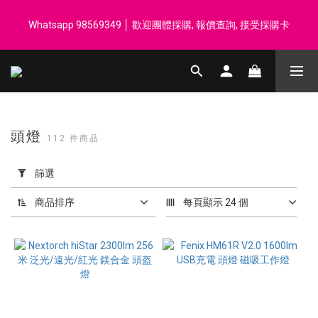
登記會員享每$50回贈$1 │ 滿HK$899 送 N-rit Campack Towel 吸
Whatsapp 98569349 │ 歡迎團體採購, 報價查詢, 接受採購卡
汗毛巾 韓國制 送完即止
登記會員享每$50回贈$1 │ 滿HK$899 送 N-rit Campack Towel 吸
汗毛巾 韓國制 送完即止
頭燈
112 件商品
套
用
篩選
篩
選
商品排序
每頁顯示 24 個
(0/20)
價格
(HK$)