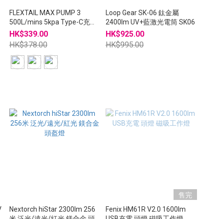
FLEXTAIL MAX PUMP 3
Loop Gear SK-06 鈦金屬
500L/mins 5kpa Type-C充電
2400lm UV+藍激光電筒 SK06
氣泵 抽氣 吹風
HK$339.00
HK$925.00
HK$378.00
HK$995.00
售完
V
Nextorch hiStar 2300lm 256
Fenix HM61R V2.0 1600lm
米 泛光/遠光/紅光 鎂合金 頭
USB充電 頭燈 磁吸工作燈