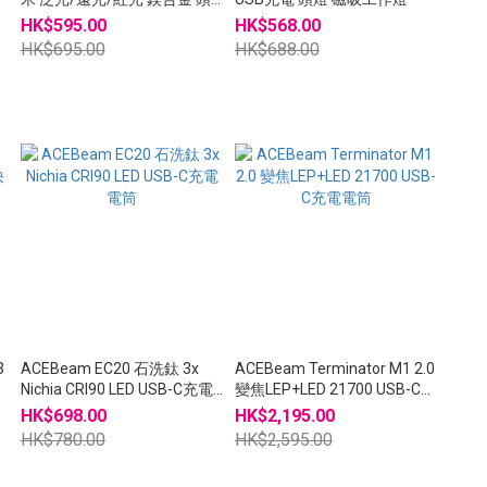
盔燈
HK$595.00
HK$568.00
HK$695.00
HK$688.00
3
ACEBeam EC20 石洗鈦 3x
ACEBeam Terminator M1 2.0
泛
Nichia CRI90 LED USB-C充電
變焦LEP+LED 21700 USB-C充
電筒
電電筒
HK$698.00
HK$2,195.00
HK$780.00
HK$2,595.00