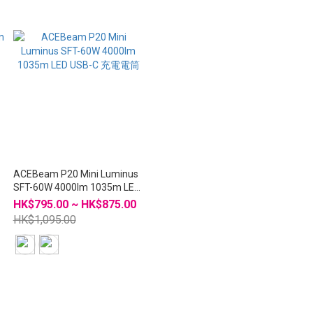
ACEBeam P20 Mini Luminus
SFT-60W 4000lm 1035m LED
USB-C 充電電筒
HK$795.00 ~ HK$875.00
HK$1,095.00