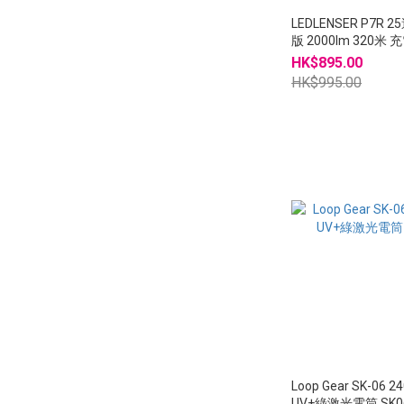
LEDLENSER P7R 
版 2000lm 320米
HK$895.00
HK$995.00
Loop Gear SK-06 2
UV+綠激光電筒 SK0