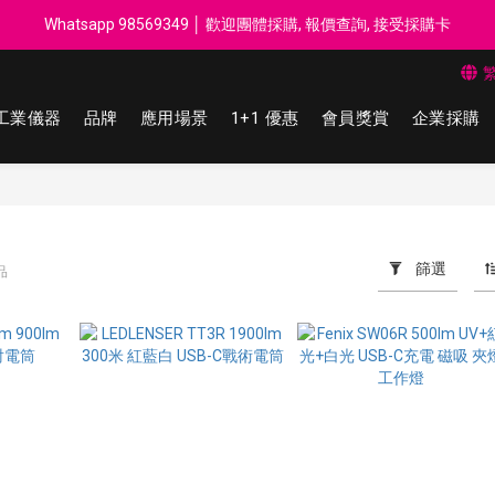
每$50回贈$1 │ 滿HK$899 送 N-rit Campack Towel 吸汗毛巾 韓國
Whatsapp 98569349 │ 歡迎團體採購, 報價查詢, 接受採購卡
每$50回贈$1 │ 滿HK$899 送 N-rit Campack Towel 吸汗毛巾 韓國
工業儀器
品牌
應用場景
1+1 優惠
會員獎賞
企業採購
篩選
品