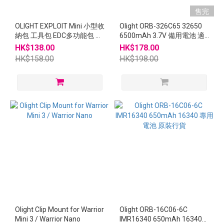
售完
OLIGHT EXPLOIT Mini 小型收
Olight ORB-326C65 32650
納包 工具包 EDC多功能包 展
6500mAh 3.7V 備用電池 適
示袋
合Marauder Mini
HK$138.00
HK$178.00
HK$158.00
HK$198.00
Olight Clip Mount for Warrior
Olight ORB-16C06-6C
Mini 3 / Warrior Nano
IMR16340 650mAh 16340