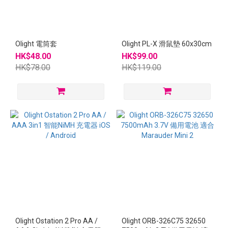
Olight 電筒套
Olight PL-X 滑鼠墊 60x30cm
HK$48.00
HK$99.00
HK$78.00
HK$119.00
Olight Ostation 2 Pro AA /
Olight ORB-326C75 32650