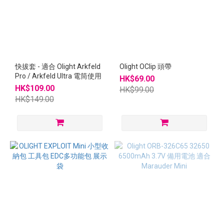
快拔套 - 適合 Olight Arkfeld
Olight OClip 頭帶
Pro / Arkfeld Ultra 電筒使用
HK$69.00
HK$109.00
HK$99.00
HK$149.00