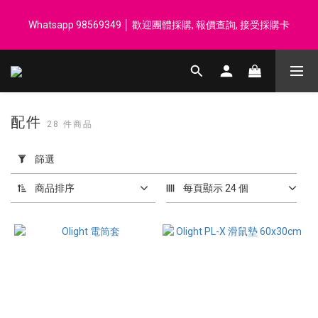
登記會員享每$50回贈$1 │ 滿HK$899 送 N-rit Campack Towel 吸
Whatsapp 98569349 │ 歡迎團體採購, 報價查詢, 接受採購卡
汗毛巾 韓國制 送完即止
登記會員享每$50回贈$1 │ 滿HK$899 送 N-rit Campack Towel 吸
汗毛巾 韓國制 送完即止
配件
28 件商品
套
用
篩選
篩
選
商品排序
每頁顯示 24 個
(0/20)
價格
(HK$)
~