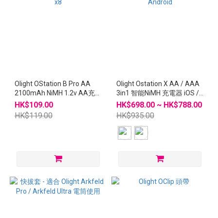
Olight OStation B Pro AA
Olight Ostation X AA / AAA
2100mAh NiMH 1.2v AA充電
3in1 智能NiMH 充電器 iOS /
池 x8
Android
HK$109.00
HK$698.00 ~ HK$788.00
HK$119.00
HK$935.00