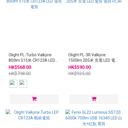
Olight PL-Turbo Valkyrie
Olight PL-3R Valkyrie
800lm 515米 CR123A LED
1500lm 205米 充電 LED 電筒
電筒 電筒
電筒 PL3R
HK$568.00
HK$590.00
HK$798.00
HK$925.00