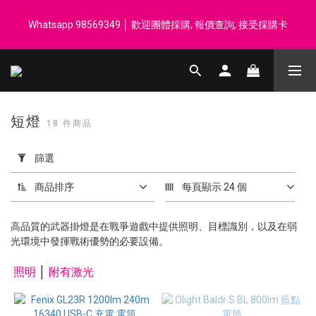
登記會員享每$50回贈$1 │ 滿HK$899 送 N-rit Campack Towel 吸
Whatsapp 98569349 │ 歡迎團體採購, 報價查詢, 接受採購卡
汗毛巾 韓國制 送完即止
登記會員享每$50回贈$1 │ 滿HK$899 送 N-rit Campack Towel 吸
汗毛巾 韓國制 送完即止
短燈
18 件商品
套
用
篩選
篩
選
商品排序
每頁顯示 24 個
(0/20)
高品質的武器掛燈是在戰爭遊戲中提供照明、目標識別，以及在弱
價格
光環境中發揮戰術優勢的必要設備。
(HK$)
照明
│
附有激光
~