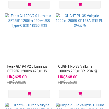
Fenix GL19R V2.0 Luminus
OLIGHT PL-3S Valkyrie
SFT25R 1200lm 420米 USB
1000lm 200米 CR123A 電筒
Type-C充電 18350 電筒
PL-3升級版
HK$625.00
HK$568.00
HK$780.00
HK$625.00