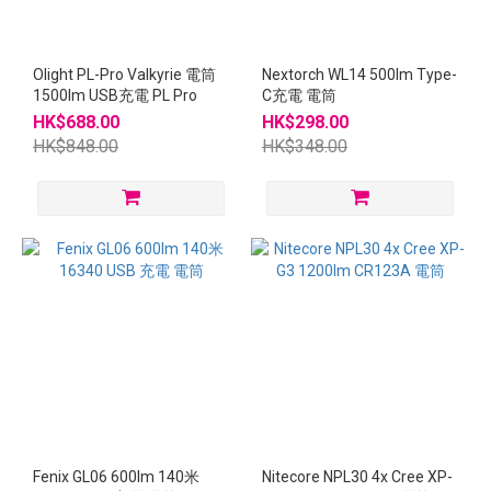
Olight PL-Pro Valkyrie 電筒
Nextorch WL14 500lm Type-
1500lm USB充電 PL Pro
C充電 電筒
HK$688.00
HK$298.00
HK$848.00
HK$348.00
Fenix GL06 600lm 140米
Nitecore NPL30 4x Cree XP-