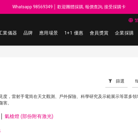
每$50回贈$1 │ 滿HK$899 送 N-rit Campack Towel 吸汗毛巾 韓國
Whatsapp 98569349 │ 歡迎團體採購, 報價查詢, 接受採購卡
每$50回贈$1 │ 滿HK$899 送 N-rit Campack Towel 吸汗毛巾 韓國
工業儀器
品牌
應用場景
1+1 優惠
會員獎賞
企業採購
篩選
見度，雷射手電筒在天文觀測、戶外探險、科學研究及示範展示等眾多領
傷害。
│
氣槍燈 (部份附有激光)
光