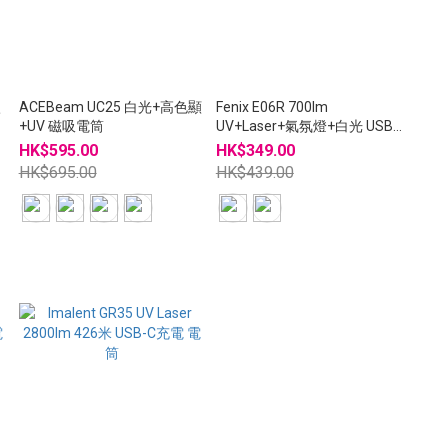
激
ACEBeam UC25 白光+高色顯
Fenix E06R 700lm
窗
+UV 磁吸電筒
UV+Laser+氣氛燈+白光 USB-
C充電 匙扣燈 - 限量版
HK$595.00
HK$349.00
HK$695.00
HK$439.00