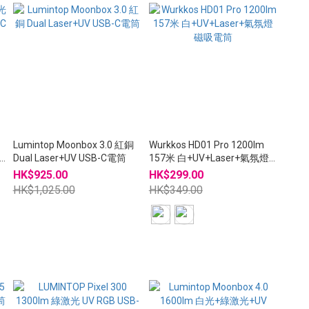
Lumintop Moonbox 3.0 紅銅
Wurkkos HD01 Pro 1200lm
C
Dual Laser+UV USB-C電筒
157米 白+UV+Laser+氣氛燈
磁吸電筒
HK$925.00
HK$299.00
HK$1,025.00
HK$349.00