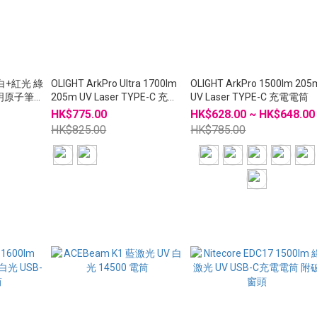
n1 白+紅光 綠
OLIGHT ArkPro Ultra 1700lm
OLIGHT ArkPro 1500lm 205
照明原子筆
205m UV Laser TYPE-C 充電
UV Laser TYPE-C 充電電筒
電筒
HK$775.00
HK$628.00 ~ HK$648.00
HK$825.00
HK$785.00