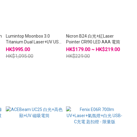
m
Lumintop Moonbox 3.0
Nicron B24 白光+紅Laser
Titanium Dual Laser+UV USB-
Pointer CRI90 LED AAA 電筒
C電筒
HK$995.00
HK$179.00 ~ HK$219.00
HK$1,095.00
HK$229.00