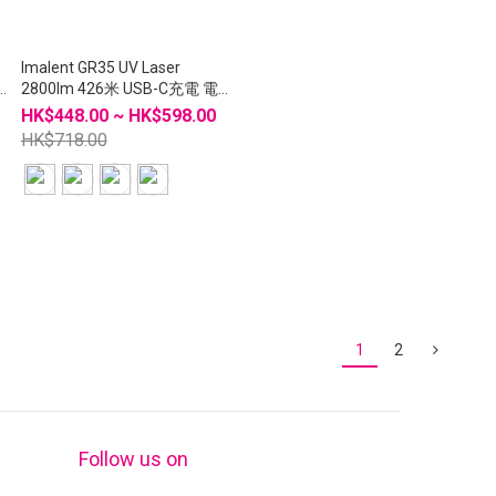
Imalent GR35 UV Laser
2800lm 426米 USB-C充電 電
筒
HK$448.00 ~ HK$598.00
HK$718.00
1
2
Follow us on