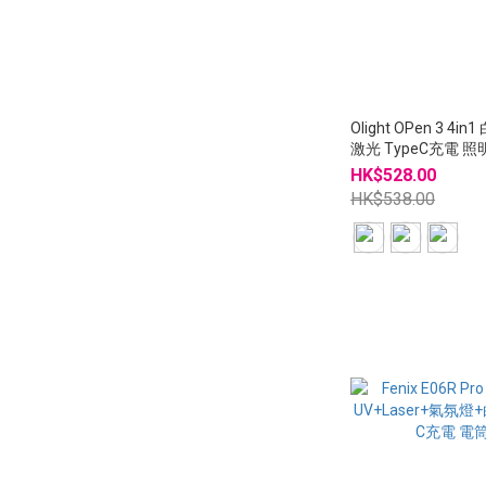
Olight OPen 3 4i
激光 TypeC充電 
OPen3
HK$528.00
HK$538.00