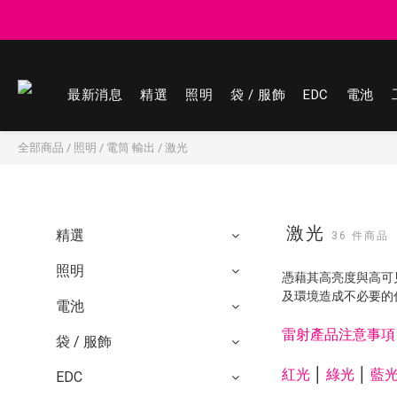
登記會員享
登記會員享
最新消息
精選
照明
袋 / 服飾
EDC
電池
全部商品
/
照明
/
電筒 輸出
/
激光
激光
精選
36 件商品
照明
憑藉其高亮度與高可
及環境造成不必要的
電池
雷射產品注意事項
袋 / 服飾
紅光
│
綠光
│
藍
EDC