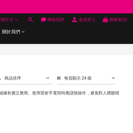
制 送完即止
繁體中文
聯絡我們
會員登入
購物車(0)
制 送完即止
關於我們
商品排序
每頁顯示 24 個
域擁有廣泛應用。使用雷射手電筒時應謹慎操作，避免對人體眼睛