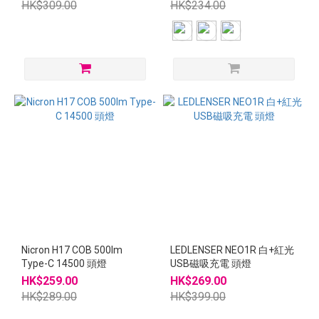
HK$309.00
HK$234.00
Nicron H17 COB 500lm
LEDLENSER NEO1R 白+紅光
Type-C 14500 頭燈
USB磁吸充電 頭燈
HK$259.00
HK$269.00
HK$289.00
HK$399.00