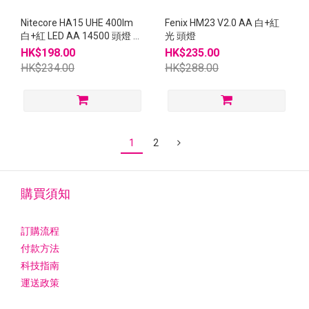
Nitecore HA15 UHE 400lm
Fenix HM23 V2.0 AA 白+紅
白+紅 LED AA 14500 頭燈 夾
光 頭燈
燈 HA15UHE 連NL1411R
HK$198.00
HK$235.00
HK$234.00
HK$288.00
1
2
購買須知
訂購流程
付款方法
科技指南
運送政策