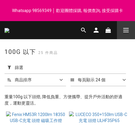
登記會員享每$50回贈$1 │ 滿HK$899 送 N-rit Campack Towel 吸
Whatsapp 98569349 │ 歡迎團體採購, 報價查詢, 接受採購卡
汗毛巾 韓國制 送完即止
登記會員享每$50回贈$1 │ 滿HK$899 送 N-rit Campack Towel 吸
汗毛巾 韓國制 送完即止
100G 以下
25 件商品
套
用
篩選
篩
選
商品排序
每頁顯示 24 個
(0/20)
重量100g 以下頭燈, 降低負重、方便攜帶、提升戶外活動的舒適
價格
度，運動更靈活。
(HK$)
~