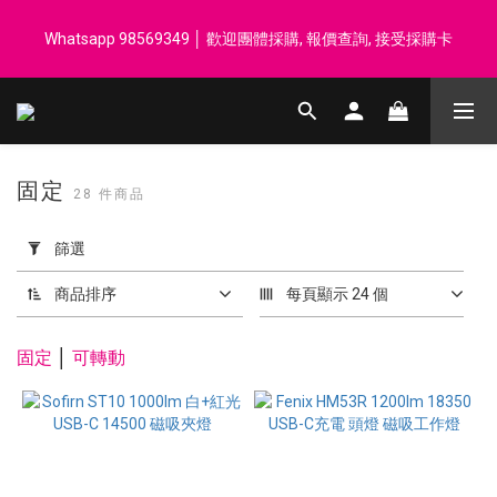
登記會員享每$50回贈$1 │ 滿HK$899 送 N-rit Campack Towel 吸
Whatsapp 98569349 │ 歡迎團體採購, 報價查詢, 接受採購卡
汗毛巾 韓國制 送完即止
登記會員享每$50回贈$1 │ 滿HK$899 送 N-rit Campack Towel 吸
汗毛巾 韓國制 送完即止
固定
28 件商品
套
用
篩選
篩
選
商品排序
每頁顯示 24 個
(0/20)
固定
│
可
轉動
價格
(HK$)
~