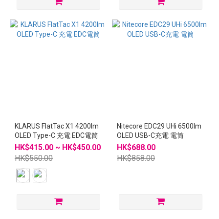
KLARUS FlatTac X1 4200lm
Nitecore EDC29 UHi 6500lm
OLED Type-C 充電 EDC電筒
OLED USB-C充電 電筒
HK$415.00 ~ HK$450.00
HK$688.00
HK$550.00
HK$858.00