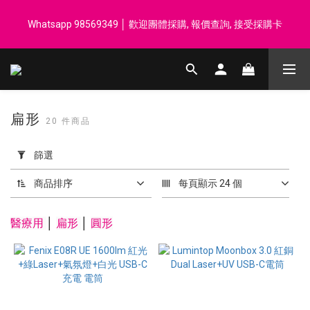
登記會員享每$50回贈$1 │ 滿HK$899 送 N-rit Campack Towel 吸
Whatsapp 98569349 │ 歡迎團體採購, 報價查詢, 接受採購卡
汗毛巾 韓國制 送完即止
登記會員享每$50回贈$1 │ 滿HK$899 送 N-rit Campack Towel 吸
汗毛巾 韓國制 送完即止
扁形
20 件商品
套
用
篩選
篩
選
商品排序
每頁顯示 24 個
(0/20)
醫療用
│
扁形
│
圓形
價格
(HK$)
~