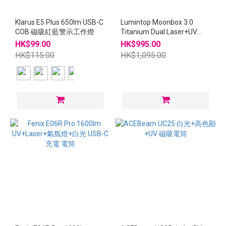
Klarus E5 Plus 650lm USB-C
Lumintop Moonbox 3.0
COB 磁吸紅藍警示工作燈
Titanium Dual Laser+UV
USB-C電筒
HK$99.00
HK$995.00
HK$115.00
HK$1,095.00