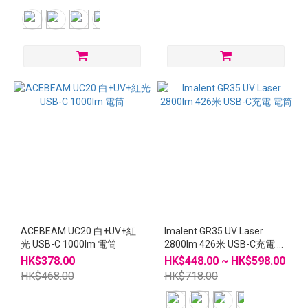
ACEBEAM UC20 白+UV+紅
Imalent GR35 UV Laser
光 USB-C 1000lm 電筒
2800lm 426米 USB-C充電 電
筒
HK$378.00
HK$448.00 ~ HK$598.00
HK$468.00
HK$718.00