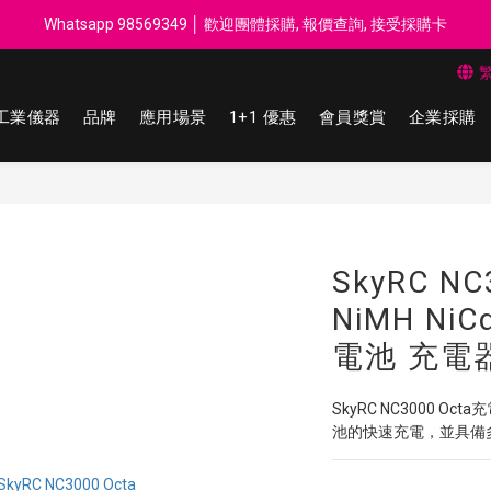
每$50回贈$1 │ 滿HK$899 送 N-rit Campack Towel 吸汗毛巾 韓國
Whatsapp 98569349 │ 歡迎團體採購, 報價查詢, 接受採購卡
每$50回贈$1 │ 滿HK$899 送 N-rit Campack Towel 吸汗毛巾 韓國
工業儀器
品牌
應用場景
1+1 優惠
會員獎賞
企業採購
SkyRC NC
NiMH NiC
電池 充電
SkyRC NC3000 
池的快速充電，並具備