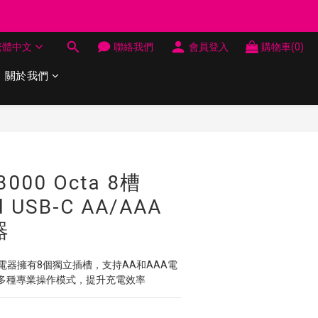
制 送完即止
繁體中文
聯絡我們
會員登入
購物車(0)
制 送完即止
關於我們
立即購買
3000 Octa 8槽
d USB-C AA/AAA
器
Octa充電器擁有8個獨立插槽，支持AA和AAA電
多種專業操作模式，提升充電效率