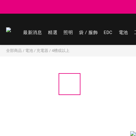
登記會員享
登記會員享
最新消息
精選
照明
袋 / 服飾
EDC
電池
全部商品
/
電池
/
充電器
/
4槽或以上