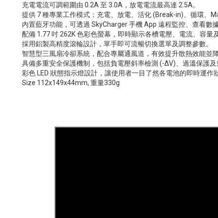
充電電流可調範圍由 0.2A 至 3.0A，放電電流最高達 2.5A。
提供 7 種專業工作模式：充電、放電、活化 (Break-in)、循環、Ma
內置藍牙功能，可透過 SkyCharger 手機 App 遠程監控、查
配備 1.77 吋 262K 色彩色螢幕，即時顯示各槽電壓、電流、容
採用鋁製高精度滾輪設計，單手即可流暢切換選單及調整參數。
智慧型三風扇冷卻系統，配合專屬通風道，有效提升散熱效能並
具備多重安全保護機制，包括負電壓斜率檢測 (-ΔV)、過溫保護
彩色 LED 狀態指示燈設計，讓使用者一目了然各電池的即時運作
Size 112x149x44mm, 重量330g