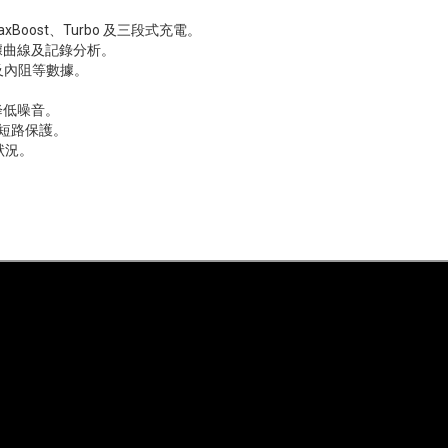
xBoost、Turbo 及三段式充電。
看數據曲線及記錄分析。
量及內阻等數據。
降低噪音。
及短路保護。
狀況。