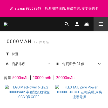
登記會員享每$50回贈$1 │ 滿HK$899 送 N-rit Campack Towel 吸
Whatsapp 98569349 │ 歡迎團體採購, 報價查詢, 接受採購卡
汗毛巾 韓國制 送完即止
登記會員享每$50回贈$1 │ 滿HK$899 送 N-rit Campack Towel 吸
汗毛巾 韓國制 送完即止
10000MAH
12 件商品
套
用
篩選
篩
選
商品排序
每頁顯示 24 個
(0/20)
容量
5000mAh
│
10000mAh
│
20000mAh
價格
(HK$)
~