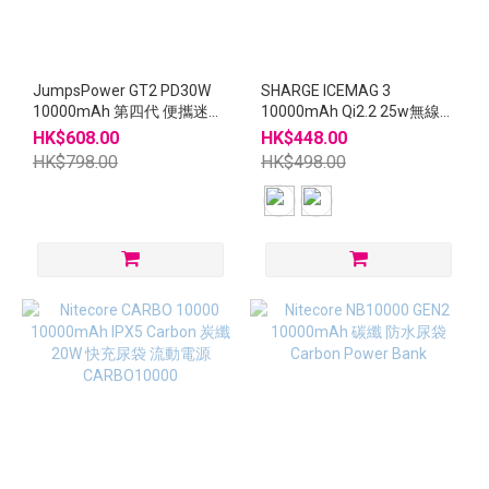
JumpsPower GT2 PD30W
SHARGE ICEMAG 3
10000mAh 第四代 便攜迷你
10000mAh Qi2.2 25w無線充
救車寶 / 過江龍
電 散熱風扇 流動電源 3C /
HK$608.00
HK$448.00
CCC 安全認證
HK$798.00
HK$498.00