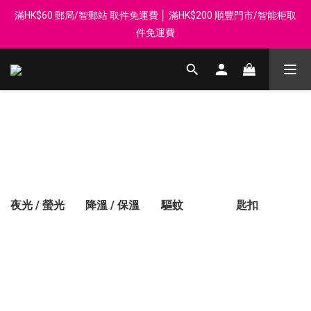
滿HK$60 郵局/智郵站 取件免運費 │ 滿HK$200 順豐門市/智能柜取
登記會員享每$50回贈$1 │ 滿HK$899 送 N-rit Campack Towel 吸
汗毛巾 韓國制 送完即止
件免運費
Whatsapp 98569349 │ 歡迎團體採購, 報價查詢, 接受採購卡
登記會員享每$50回贈$1 │ 滿HK$899 送 N-rit Campack Towel 吸
汗毛巾 韓國制 送完即止
夜光 / 螢光
降溫 / 保溫
驅蚊
匙扣