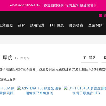
每$50回贈$1 │ 滿HK$899 送 N-rit Campack Towel 吸汗毛巾 韓國
Whatsapp 98569349 │ 歡迎團體採購, 報價查詢, 接受採購卡
每$50回贈$1 │ 滿HK$899 送 N-rit Campack Towel 吸汗毛巾 韓國
工業儀器
品牌
應用場景
1+1 優惠
會員獎賞
企業採購
/ 厚度
篩選
12 件商品
技術測量距離的電子設備，通過發射激光束並計算光波反射回來的時間或
實驗室校正服務