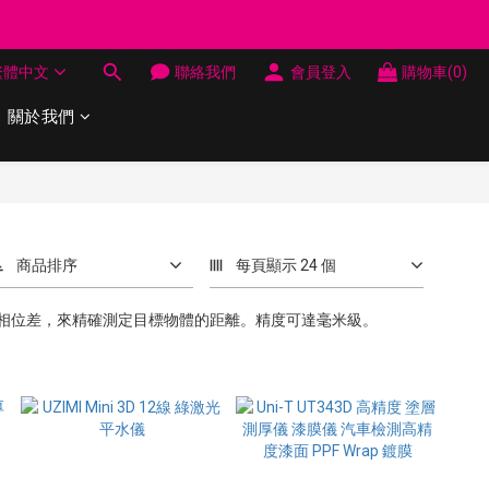
制 送完即止
繁體中文
聯絡我們
會員登入
購物車(0)
制 送完即止
關於我們
商品排序
每頁顯示 24 個
相位差，來精確測定目標物體的距離。精度可達毫米級。