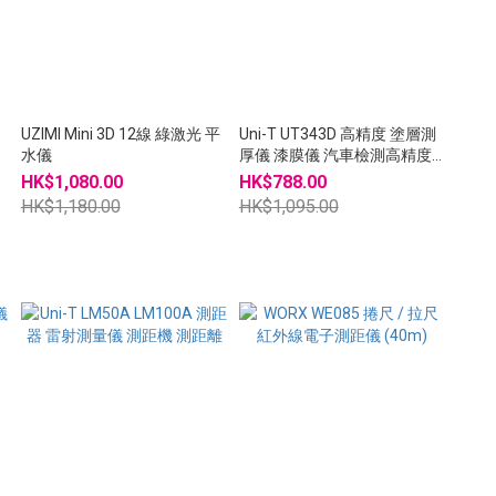
UZIMI Mini 3D 12線 綠激光 平
Uni-T UT343D 高精度 塗層測
水儀
厚儀 漆膜儀 汽車檢測高精度
漆面 PPF Wrap 鍍膜
HK$1,080.00
HK$788.00
HK$1,180.00
HK$1,095.00