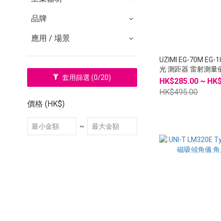
品牌
應用 / 場景
UZIMI EG-70M EG
光 測距器 雷射測量
套用篩選
(0/20)
測距離
HK$285.00 ~ HK
HK$495.00
價格 (HK$)
~