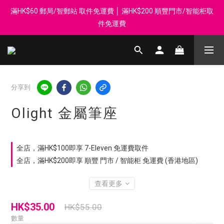
滿HK$60 郵局/智郵站 取件免運費 │ 滿HK$200 順豐門市/智能柜取
登記會員享每$50回贈$1 │ 滿HK$899 送 N-rit Campack Towel 吸
汗毛巾 韓國制 送完即止
件免運費
Whatsapp 98569349 │ 歡迎團體採購, 報價查詢, 接受採購卡
登記會員享每$50回贈$1 │ 滿HK$899 送 N-rit Campack Towel 吸
分享到
汗毛巾 韓國制 送完即止
Olight 金屬筆座
全店，滿HK$100即享 7-Eleven 免運費取件
全店，滿HK$200即享 順豐 門市 / 智能柜 免運費 (香港地區)
查看更多
HK$35.00
HK$55.00
數量