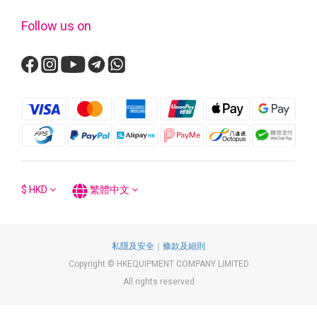
Follow us on
$
HKD
繁體中文
私隱及安全
｜
條款及細則
Copyright © HKEQUIPMENT COMPANY LIMITED
All rights reserved