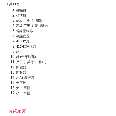
工具 (17)
尖嘴鉗
標準鉗
高級 可更換 切線鉗
高級 可更換 硬- 切線鉗
電線壓線器
剝線皮器
420HC刀
420HC波浪刀
鋸
錐 (帶穿線孔)
尺子 (8 英寸 19釐米)
開罐器
開瓶器
木/金屬銼刀
十字批
大 一字批
小 一字批
購買須知