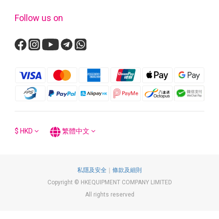
Follow us on
$
HKD
繁體中文
私隱及安全
｜
條款及細則
Copyright © HKEQUIPMENT COMPANY LIMITED
All rights reserved