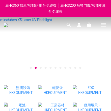
滿HK$60 郵局/智郵站 取件免運費 │ 滿HK$200 順豐門市/智能柜取
登記會員享每$50回贈$1 │ 滿HK$899 送 N-rit Campack Towel 吸
汗毛巾 韓國制 送完即止
件免運費
Whatsapp 98569349 │ 歡迎團體採購, 報價查詢, 接受採購卡
登記會員享每$50回贈$1 │ 滿HK$899 送 N-rit Campack Towel 吸
汗毛巾 韓國制 送完即止