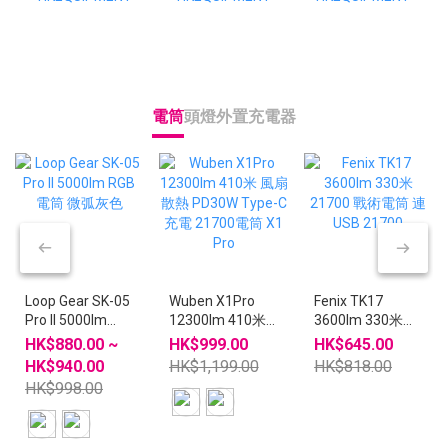
電筒
頭燈
外置充電器
Loop Gear SK-05
Wuben X1Pro
Fenix TK17
Pro II 5000lm
12300lm 410米
3600lm 330米
RGB 電筒 微弧灰
風扇散熱 PD30W
21700 戰術電筒
HK$880.00 ~
HK$999.00
HK$645.00
色
Type-C充電
連 USB 21700
HK$940.00
HK$1,199.00
HK$818.00
21700電筒 X1
HK$998.00
Pro