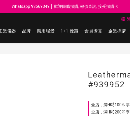
每$50回贈$1 │ 滿HK$899 送 N-rit Campack Towel 吸汗毛巾 韓國
Whatsapp 98569349 │ 歡迎團體採購, 報價查詢, 接受採購卡
每$50回贈$1 │ 滿HK$899 送 N-rit Campack Towel 吸汗毛巾 韓國
工業儀器
品牌
應用場景
1+1 優惠
會員獎賞
企業採購
Leather
#939952
全店，滿HK$100即享 
全店，滿HK$200即享