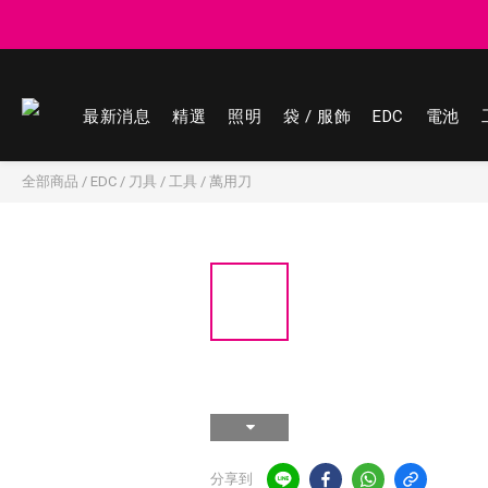
登記會員享
登記會員享
最新消息
精選
照明
袋 / 服飾
EDC
電池
全部商品
/
EDC
/
刀具 / 工具
/
萬用刀
分享到