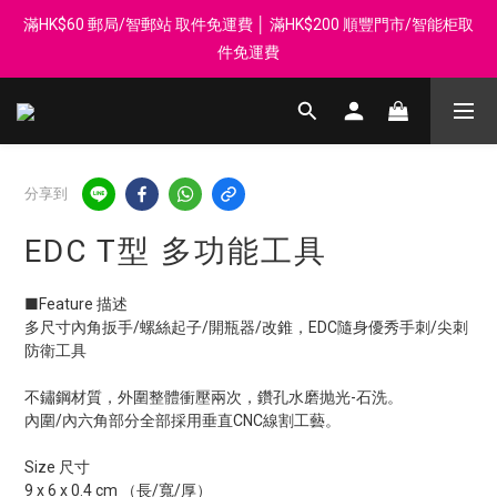
滿HK$60 郵局/智郵站 取件免運費 │ 滿HK$200 順豐門市/智能柜取
登記會員享每$50回贈$1 │ 滿HK$899 送 N-rit Campack Towel 吸
汗毛巾 韓國制 送完即止
件免運費
Whatsapp 98569349 │ 歡迎團體採購, 報價查詢, 接受採購卡
登記會員享每$50回贈$1 │ 滿HK$899 送 N-rit Campack Towel 吸
分享到
汗毛巾 韓國制 送完即止
EDC T型 多功能工具
■Feature 描述
多尺寸內角扳手/螺絲起子/開瓶器/改錐，EDC隨身優秀手刺/尖刺
防衛工具
不鏽鋼材質，外圍整體衝壓兩次，鑽孔水磨抛光-石洗。
內圍/內六角部分全部採用垂直CNC線割工藝。
Size 尺寸
9 x 6 x 0.4 cm （長/寬/厚）