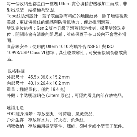
每一個收納盒都是由一整塊 Ultem 實心塊精密機械加工而成，非
射出成型，結構極為堅固。
Topo紋防滑設計：蓋子表面刻有精細的地圖紋路，除了增強視覺
美感，更提供極佳的觸感與防滑抓地力，便於推開滑蓋。
雙珠定位結構：Gen 2 版本升級了滑蓋鎖定機制，採用雙滾珠定
位，開關時會有清脆的阻尼感，並確保蓋子在口袋內不會意外滑
開。
食品級安全：使用的 Ultem 1010 樹脂符合 NSF 51 與 ISO
10993/USP Class VI 標準，具生物兼容性，可安全接觸食物或藥
品。
規格數據
外部尺寸：45.5 x 36.8 x 15.2 mm
內部尺寸：40.1 x 26.4 x 10.2 mm
重量：極輕量化，僅約 18.4 克)
外觀：半透明琥珀色 (Ultem 原色)，可隱約看見內部存放物品。
建議用途
EDC 隨身攜帶：存放藥丸、薄荷糖、急救藥品。
戶外生存：存放淨水片、打火石、釣魚組。
精密收納：存放備用微型零件、螺絲、SIM 卡或小型電子配件。