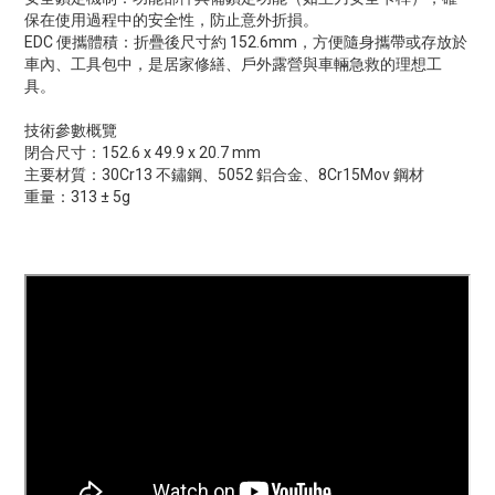
保在使用過程中的安全性，防止意外折損。
EDC 便攜體積：折疊後尺寸約 152.6mm，方便隨身攜帶或存放於
車內、工具包中，是居家修繕、戶外露營與車輛急救的理想工
具。
技術參數概覽
閉合尺寸：152.6 x 49.9 x 20.7 mm
主要材質：30Cr13 不鏽鋼、5052 鋁合金、8Cr15Mov 鋼材
重量：313 ± 5g