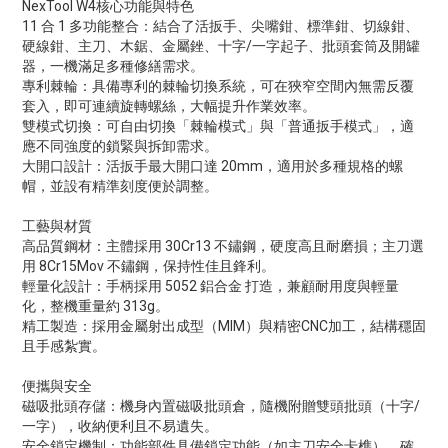
NexTool W4核心功能與特色
11 合 1 多功能整合：結合了活扳手、尖嘴鉗、標準鉗、切線鉗、
硬線鉗、主刀、木鋸、金屬銼、十字/一字起子、批頭套筒及開罐
器，一機滿足多種修繕需求。
專利棘輪：具備專利的棘輪切換系統，可在狹窄空間內無需反覆
套入，即可連續旋轉螺絲，大幅提升作業效率。
雙模式切換：可自由切換「棘輪模式」與「普通扳手模式」，適
應不同強度的鎖緊與拆卸需求。
大開口設計：活扳手最大開口達 20mm，適用於多種規格的螺
帽，並設有精準刻度便於調整。
工藝與材質
高品質鋼材：主體採用 30Cr13 不鏽鋼，硬度高且耐磨損；主刀選
用 8Cr15Mov 不鏽鋼，保持性佳且鋒利。
輕量化設計：手柄採用 5052 鋁合金 打造，兼顧耐用度與輕量
化，整機重量約 313g。
精工製造：採用金屬射出成型（MIM）與精密CNC加工，結構穩固
且手感紮實。
便攜與安全
磁吸批頭存儲：機身內置磁吸批頭倉，隨機附贈雙頭批頭（十字/
一字），收納便利且不易遺失。
安全鎖定機制：功能部件具備鎖定功能（如主刀安全卡榫），確