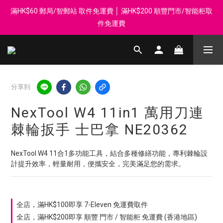
滿HK$60 郵局/智郵站 取件免運費 │ 滿HK$200 順豐門市/智能柜取
登記會員享每$50回贈$1 │ 滿HK$899 送 N-rit Campack Towel 吸
汗毛巾 韓國制 送完即止
件免運費
Whatsapp 98569349 │ 歡迎團體採購, 報價查詢, 接受採購卡
登記會員享每$50回贈$1 │ 滿HK$899 送 N-rit Campack Towel 吸
分享到
汗毛巾 韓國制 送完即止
NexTool W4 11in1 萬用刀連
棘輪扳手 士巴拿 NE20362
NexTool W4 11合1多功能工具，結合多種修繕功能，專利棘輪設
計提升效率，輕量耐用，便攜安全，完美滿足您的需求。
全店，滿HK$100即享 7-Eleven 免運費取件
全店，滿HK$200即享 順豐 門市 / 智能柜 免運費 (香港地區)