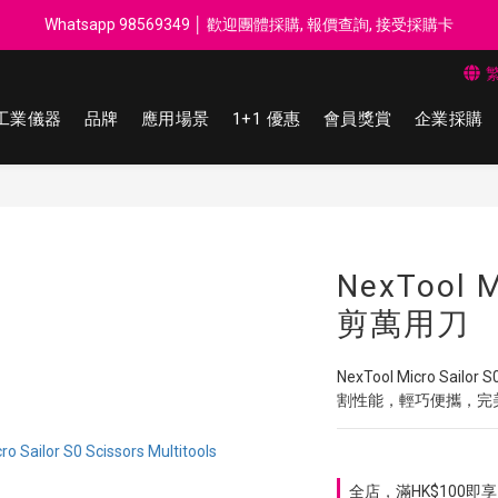
每$50回贈$1 │ 滿HK$899 送 N-rit Campack Towel 吸汗毛巾 韓國
Whatsapp 98569349 │ 歡迎團體採購, 報價查詢, 接受採購卡
每$50回贈$1 │ 滿HK$899 送 N-rit Campack Towel 吸汗毛巾 韓國
工業儀器
品牌
應用場景
1+1 優惠
會員獎賞
企業採購
NexTool M
剪萬用刀
NexTool Micro 
割性能，輕巧便攜，完
全店，滿HK$100即享 