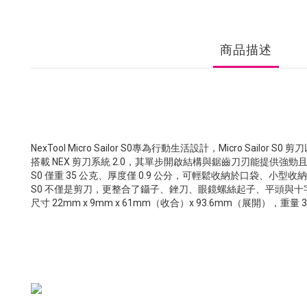
商品描述
NexTool Micro Sailor S0專為行動生活設計，Micro Sai
搭載 NEX 剪刀系統 2.0，其單步開啟結構與鋸齒刀刃能提
S0 僅重 35 公克、厚度僅 0.9 公分，可輕鬆收納於口袋
S0 不僅是剪刀，更整合了鑷子、銼刀、眼鏡螺絲起子、平頭與
尺寸 22mm x 9mm x 61mm（收合）x 93.6mm（展開），重量 3