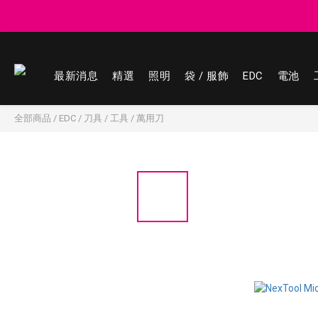
登記會員享
登記會員享
最新消息
精選
照明
袋 / 服飾
EDC
電池
全部商品
/
EDC
/
刀具 / 工具
/
萬用刀