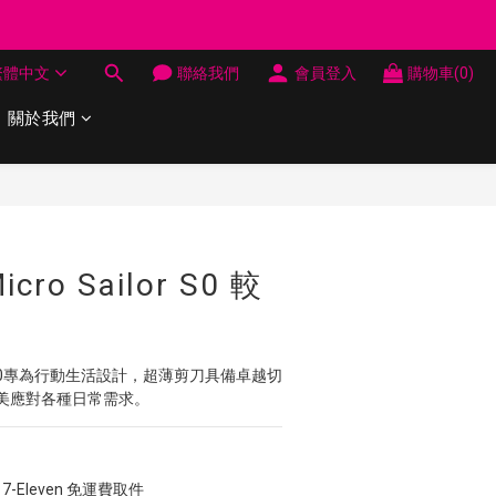
制 送完即止
繁體中文
聯絡我們
會員登入
購物車(0)
制 送完即止
關於我們
立即購買
icro Sailor S0 較
Sailor S0專為行動生活設計，超薄剪刀具備卓越切
美應對各種日常需求。
7-Eleven 免運費取件